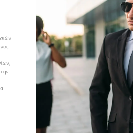
εσιών
ένος
νίων,
 την
τα