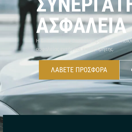
ΣΥΝΕΡΓΑΤΗ
ΑΣΦΑΛΕΙΑ
Η
Cretan Force Security
προσφέρει ολοκλ
ασφαλείας εντός και εκτός Κρήτης.
ΛΑΒΕΤΕ ΠΡΟΣΦΟΡΑ