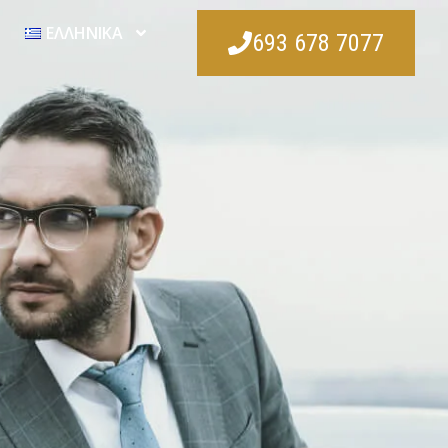
ΕΛΛΗΝΙΚΑ
693 678 7077